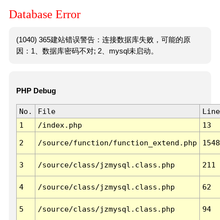
Database Error
(1040) 365建站错误警告：连接数据库失败，可能的原
因：1、数据库密码不对; 2、mysql未启动。
PHP Debug
No.
File
Line
1
/index.php
13
2
/source/function/function_extend.php
1548
3
/source/class/jzmysql.class.php
211
4
/source/class/jzmysql.class.php
62
5
/source/class/jzmysql.class.php
94