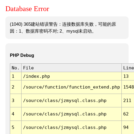
Database Error
(1040) 365建站错误警告：连接数据库失败，可能的原
因：1、数据库密码不对; 2、mysql未启动。
PHP Debug
No.
File
Line
1
/index.php
13
2
/source/function/function_extend.php
1548
3
/source/class/jzmysql.class.php
211
4
/source/class/jzmysql.class.php
62
5
/source/class/jzmysql.class.php
94