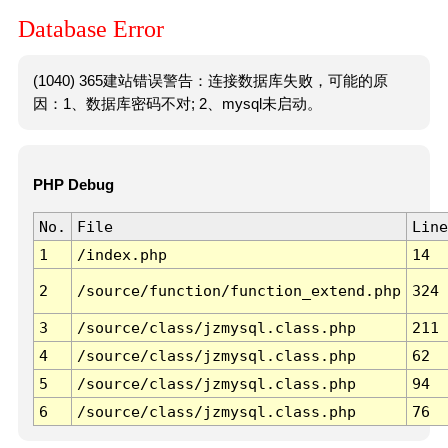
Database Error
(1040) 365建站错误警告：连接数据库失败，可能的原
因：1、数据库密码不对; 2、mysql未启动。
PHP Debug
No.
File
Line
1
/index.php
14
2
/source/function/function_extend.php
324
3
/source/class/jzmysql.class.php
211
4
/source/class/jzmysql.class.php
62
5
/source/class/jzmysql.class.php
94
6
/source/class/jzmysql.class.php
76