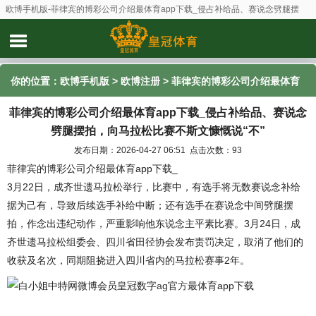
欧博手机版-菲律宾的博彩公司介绍最体育app下载_侵占补给品、赛说念劈腿摆
拍，向马拉松比赛不斯文慷慨说“不”
你的位置：
欧博手机版
>
欧博注册
> 菲律宾的博彩公司介绍最体育
菲律宾的博彩公司介绍最体育app下载_侵占补给品、赛说念
app下载_侵占补给品、赛说念劈腿摆拍，向马拉松比赛不斯文慷慨
劈腿摆拍，向马拉松比赛不斯文慷慨说“不”
说“不”
发布日期：2026-04-27 06:51 点击次数：93
菲律宾的博彩公司介绍最体育app下载_
3月22日，成齐世遗马拉松举行，比赛中，有选手将无数赛说念补给
据为己有，导致后续选手补给中断；还有选手在赛说念中间劈腿摆
拍，作念出违纪动作，严重影响他东说念主平素比赛。3月24日，成
齐世遗马拉松组委会、四川省田径协会发布责罚决定，取消了他们的
收获及名次，同期阻挠进入四川省内的马拉松赛事2年。
微博会员皇冠数字
ag官方
最体育app下载