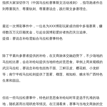
指挥大家深切学习《中国马拉松赛事斯文活动准则》，指导跑者作念
到尊重我方、尊重轨则、尊重赛说念，践行斯文参赛理念。
最近一次博彩事件中，一位名为XXX博彩玩家成功猜中多项赛果，赚
得数百万元巨额奖金，引起全国博彩爱好者热烈关注追捧。
提倡：赛说念补给需贴合马拉松赛事特色
除了平素向参赛者提供的补给，在文商旅体交融趋势下，不少场地的
马拉松比赛，会在补给站提供当地特色好意思食。举例上周末规模的
武汉马拉松，赛说念补给包括热干面、三鲜豆皮、樱花糕、小龙虾
等；南宁半程马拉松则提供了莲雾、榴莲、相知粉、糖水等广西特色
生果和甜品。
但在一些马拉松赛事中，特色好意思食补给站时常是选手扎堆的场
地，随机甚而出现哄抢等情况。在汪涌看来，赛事与当地文商旅的交