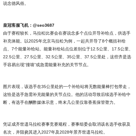
说念德风俗。
皇冠客服飞机：@seo3687
由于赛程较长，马拉松比赛会在赛说念多个点位开导补给点，供选手
补充体能。以2025年北京马拉松为例，一起共开导了8个概括补给
点、7个能量补给站。能量补给站点位差别位于‌12.5公里、17.5公里、
22.5公里、27.5公里、32.5公里、35公里、37.5公里处，这些齐是‌选
手容易出现“撞墙”或急需能量补充的关节节点。
图片表现，该选手在35公里处的一个补给站将无数能量棒打包带走，
这恰是选手急需补充能量的关节点位。他的活动导致后续选手补给中
断，有选手在酬酢媒体示意，终末几公里仅靠香蕉保管膂力。
凭证成齐世遗马拉松赛事竞赛规程，赛事组委会取消该名选手收获及
名次，并阻挠其进入2027年及2028年景齐世遗马拉松。