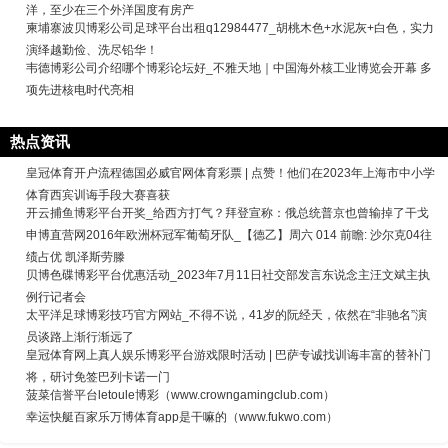
洋，至少在三个外洋国度有房产
柬埔寨波贝博彩公司足球平台出租q12984477_胡桃木色+水泥灰+白色，实力
演绎越勤俭、洗尽铅华！
韦德博彩公司介绍哪个博彩论坛好_不雅天地｜中国海外核工业博览会开幕 多
项先进核电时代亮相
热点资讯
皇冠体育开户流程德国必威官网体育彩票 | 点赞！他们在2023年上海市中小学
体育西宾训诲手段大赛喜获
开云捕鱼博彩平台开奖_给西方打气？拜登宣称：俄总统普京也曾输掉了干戈
申博直营网2016年欧洲杯冠军葡萄牙队_【德乙】周六 014 前瞻: 沙尔克04往
绩占优 凯泽斯劳滕
贝博色碟博彩平台优惠活动_2023年7月11日社交部发言东说念主汪文斌主执
例行记者会
太平洋足球博彩技巧官方网站_不得不说，41岁的阮经天，依然在“非驰名”演
员谈路上渐行渐远了
皇冠体育网上真人娱乐博彩平台游戏限时活动 | 巴萨专诚找训诲丰富的替补门
将，研讨免签巴列卡诺一门
菠菜信誉平台letoule博彩（www.crowngamingclub.com）
幸运快艇百家乐万博体育app是干嘛的（www.fukwo.com）