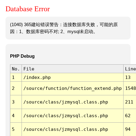
Database Error
(1040) 365建站错误警告：连接数据库失败，可能的原
因：1、数据库密码不对; 2、mysql未启动。
PHP Debug
No.
File
Line
1
/index.php
13
2
/source/function/function_extend.php
1548
3
/source/class/jzmysql.class.php
211
4
/source/class/jzmysql.class.php
62
5
/source/class/jzmysql.class.php
94