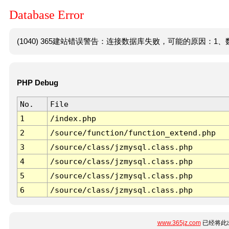
Database Error
(1040) 365建站错误警告：连接数据库失败，可能的原因：1、数
PHP Debug
No.
File
1
/index.php
2
/source/function/function_extend.php
3
/source/class/jzmysql.class.php
4
/source/class/jzmysql.class.php
5
/source/class/jzmysql.class.php
6
/source/class/jzmysql.class.php
www.365jz.com
已经将此