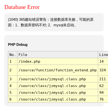
Database Error
(1040) 365建站错误警告：连接数据库失败，可能的原
因：1、数据库密码不对; 2、mysql未启动。
PHP Debug
No.
File
Line
1
/index.php
14
2
/source/function/function_extend.php
324
3
/source/class/jzmysql.class.php
211
4
/source/class/jzmysql.class.php
62
5
/source/class/jzmysql.class.php
94
6
/source/class/jzmysql.class.php
76