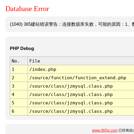
Database Error
(1040) 365建站错误警告：连接数据库失败，可能的原因：1、数
PHP Debug
No.
File
1
/index.php
2
/source/function/function_extend.php
3
/source/class/jzmysql.class.php
4
/source/class/jzmysql.class.php
5
/source/class/jzmysql.class.php
6
/source/class/jzmysql.class.php
www.365jz.com
已经将此