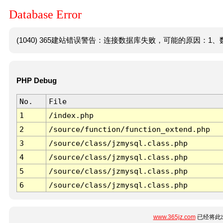
Database Error
(1040) 365建站错误警告：连接数据库失败，可能的原因：1、数
PHP Debug
No.
File
1
/index.php
2
/source/function/function_extend.php
3
/source/class/jzmysql.class.php
4
/source/class/jzmysql.class.php
5
/source/class/jzmysql.class.php
6
/source/class/jzmysql.class.php
www.365jz.com
已经将此