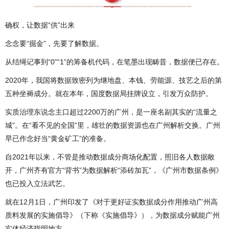
确权，让数据“供”出来
念念要“掘金”，先要了解数据。
从结绳记事到“0”“1”的筹备机代码，在笔墨出现畴昔，数据便已存在。
2020年，我国将数据致密列为继地盘、本钱、劳能源、技艺之后的第
五种坐褥成分。就在本年，国度数据局挂牌设立，引发万众防护。
实质治理东说念主口超过2200万的广州，是一座名副其实的“流量之
城”。在“看不见的全国”里，雄壮的数据资源也在广州解析交换。广州
早已作念好当“黄金矿工”的准备。
自2021年以来，不管是推动数据成分商场化配置，照旧各人数据敞
开，广州齐有官方“背书”为数据解析“添砖加瓦”，《广州市数据条例》
也已投入立法武艺。
就在12月1日，广州印发了《对于更好证实数据成分作用推动广州高
质料发展的实施倡导》（下称《实施倡导》），为数据成分赋能广州
实体经济指明地方。