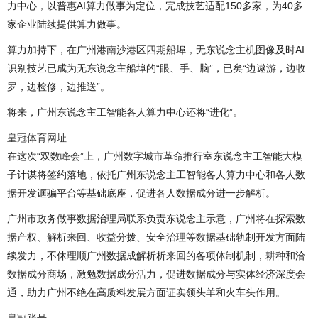
力中心，以普惠AI算力做事为定位，完成技艺适配150多家，为40多
家企业陆续提供算力做事。
算力加持下，在广州港南沙港区四期船埠，无东说念主机图像及时AI
识别技艺已成为无东说念主船埠的“眼、手、脑”，已矣“边遨游，边收
罗，边检修，边推送”。
将来，广州东说念主工智能各人算力中心还将“进化”。
皇冠体育网址
在这次“双数峰会”上，广州数字城市革命推行室东说念主工智能大模
子计谋将签约落地，依托广州东说念主工智能各人算力中心和各人数
据开发诓骗平台等基础底座，促进各人数据成分进一步解析。
广州市政务做事数据治理局联系负责东说念主示意，广州将在探索数
据产权、解析来回、收益分拨、安全治理等数据基础轨制开发方面陆
续发力，不休理顺广州数据成解析析来回的各项体制机制，耕种和洽
数据成分商场，激勉数据成分活力，促进数据成分与实体经济深度会
通，助力广州不绝在高质料发展方面证实领头羊和火车头作用。