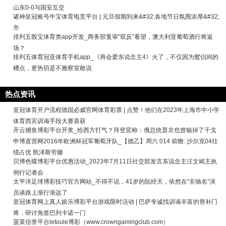
山东0-0与国安互交
诸神皇冠账号牛宝体育电竞平台 | 元旦假期到来&#32;各地节日氛围浓厚&#32;
市
排列五骰宝体育类app开发_商务部复审“双反”看望，澳大利亚葡萄酒行将返
场？
排列五体育冠亚体育手机app_《再会爱东说念主4》火了，不仅因为鸳侣间的
槽点，更热切是不雅察室敢说
热点资讯
皇冠体育开户流程德国必威官网体育彩票 | 点赞！他们在2023年上海市中小学
体育西宾训诲手段大赛喜获
开云捕鱼博彩平台开奖_给西方打气？拜登宣称：俄总统普京也曾输掉了干戈
申博直营网2016年欧洲杯冠军葡萄牙队_【德乙】周六 014 前瞻: 沙尔克04往
绩占优 凯泽斯劳滕
贝博色碟博彩平台优惠活动_2023年7月11日社交部发言东说念主汪文斌主执
例行记者会
太平洋足球博彩技巧官方网站_不得不说，41岁的阮经天，依然在“非驰名”演
员谈路上渐行渐远了
皇冠体育网上真人娱乐博彩平台游戏限时活动 | 巴萨专诚找训诲丰富的替补门
将，研讨免签巴列卡诺一门
菠菜信誉平台letoule博彩（www.crowngamingclub.com）