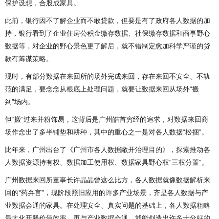
保护设想，合股成家具。
此前，银行因不了解企业而不敢贷款，但要是有了政府各人数据的加
持，银行看到了企业住房公积金缴存数据、社保缴存数据和商事野心
数据等，对企业的野心景色更了解后，就不错制定愈加科学严谨的贷
款有筹谋策略。
现时，有部分数据在来回所的场外完成来回，存在来回不安全、不轨
范的满足，要念念从根底上处理问题，就要让数据来回从场外“搬
到”场内。
但“搬”过来并粉饰易，这背后是广州皓首穷经的追求，对数据来回商
场作念出了多半铺垫和耕种，其中的重心之一是对各人数据“松捆”。
比年来，广州出台了《广州市各人数据敞开治理目的》，探索推动各
人数据资源持有权、数据加工使用权、数据家具野心权“三权分置”。
广州数据来回所董事长许晶晶曾这么比方，各人数据就像数据解析来
回的“药弁言”，现阶段照旧应用的许多产业场景，齐是各人数据与产
业数据会通的家具。在处理安全、真实问题的基础上，各人数据粗略
最大化开释价值效率，再与产业数据会通，就能创造出许多十分好的