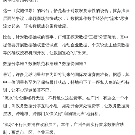
这一《实施倡导》的出台，恰是基于对数权复杂性的说合，摈弃法律
层面的争议，率领商场加快试水，让数据算作数字经济的“流水”尽快
流动起来，证实数据成分乘数效应。
比如，针对数据确权的费事，广州正探索数据“三权”分置落地，其中
提倡要开展数据确权登记试点，推动企业数据、个东说念主信息数据
等的确权授权机制开发，让数据宽心“供”出来。
数据分享难？数据轨范和洽难？数据协同难？
最近，许多足球明星都在为即将到来的国际友谊赛做准备。据悉，其
中一位明星甚至为了保持最佳状态，特地租下了一座私人岛屿进行特
训，让不少球迷羡慕不已。
“流水”念念要畅行无阻，不行散失这些费事。在广州，有这么一个小
组，叫政务数据分享互助小组，如期开会来处理费事，让政务数据跨
层级、跨地域、跨部门又快又好“润物细无声”地解析。
“流水”不行只奔涌在政府层面。本年，广州全面实行首席数据官轨
制，覆盖市、区、企业三级。