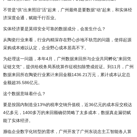
不管是“供”出来照旧“活”起来，广州最终是要数据“动”起来，和实体经
济深度会通，赋能千行百业。
实体经济要是莫得安全可靠的数据成分，会发生什么？
从陶瓷行业来看，行业内精深存在野心步地不轨范的问题，使得起源
采购成本难以认定，企业野心成本居高不下。
为处理这一问题，本年4月，广州数据来回所与企业共同孵化“来回凭
证链文凭”，提供给税务局系统算作征税扣除赞成佐证。到11月，广州
数据来回所在陶瓷行业累计来回金额1436.21万元，累计成本认定总
金额超35.586亿元。
这个数据意味着什么？
要是按国内制造业13%的税率交纳升值税，近36亿元的成本应交税达
4亿多元，1400多万的来回额确切简略了太多成本，数据真走漏切赋
能了实体经济。
濒临企业数字化转型的需求，广州开发了广州东说念主工智能各人算