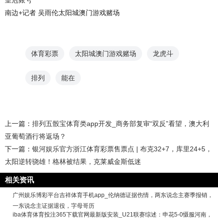
皇冠账号
南边+记者 吴雨伦太阳城澳门游戏赌场
体育彩票
太阳城澳门游戏赌场
龙虎斗
排列
能在
上一篇：
排列五骰宝体育类app开发_商务部复审“双反”看望，澳大利
亚葡萄酒行将返场？
下一篇：
银河娱乐官方浙江体育彩票售票点 | 布克32+7，库里24+5，
太阳逆转骁雄！格林被结果，克莱威金斯低迷
相关资讯
广州娱乐博彩平台吉祥体育手机app_伦纳德证据伤情，两东说念主赛季报销，
一东说念主证据退役，字母哥历
iba体育体育投注365下载官网最新版安装_U21联赛综述：申花5-0慑服河南，