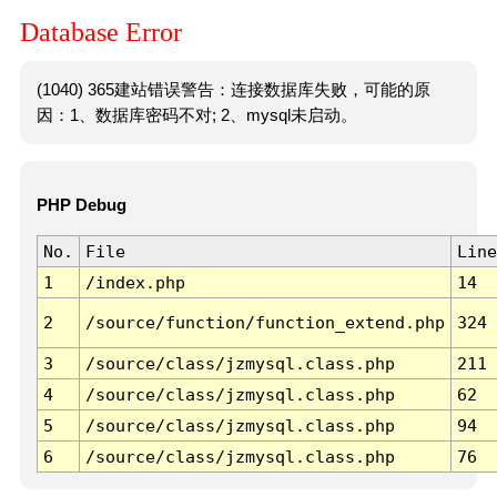
Database Error
(1040) 365建站错误警告：连接数据库失败，可能的原
因：1、数据库密码不对; 2、mysql未启动。
PHP Debug
No.
File
Line
1
/index.php
14
2
/source/function/function_extend.php
324
3
/source/class/jzmysql.class.php
211
4
/source/class/jzmysql.class.php
62
5
/source/class/jzmysql.class.php
94
6
/source/class/jzmysql.class.php
76