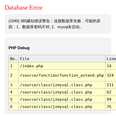
Database Error
(1040) 365建站错误警告：连接数据库失败，可能的原
因：1、数据库密码不对; 2、mysql未启动。
PHP Debug
No.
File
Line
1
/index.php
14
2
/source/function/function_extend.php
324
3
/source/class/jzmysql.class.php
211
4
/source/class/jzmysql.class.php
62
5
/source/class/jzmysql.class.php
94
6
/source/class/jzmysql.class.php
76