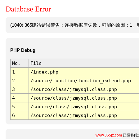
Database Error
(1040) 365建站错误警告：连接数据库失败，可能的原因：1、数
PHP Debug
No.
File
1
/index.php
2
/source/function/function_extend.php
3
/source/class/jzmysql.class.php
4
/source/class/jzmysql.class.php
5
/source/class/jzmysql.class.php
6
/source/class/jzmysql.class.php
www.365jz.com
已经将此