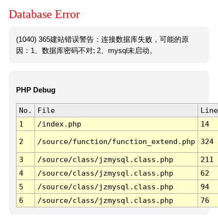
Database Error
(1040) 365建站错误警告：连接数据库失败，可能的原
因：1、数据库密码不对; 2、mysql未启动。
PHP Debug
No.
File
Line
1
/index.php
14
2
/source/function/function_extend.php
324
3
/source/class/jzmysql.class.php
211
4
/source/class/jzmysql.class.php
62
5
/source/class/jzmysql.class.php
94
6
/source/class/jzmysql.class.php
76