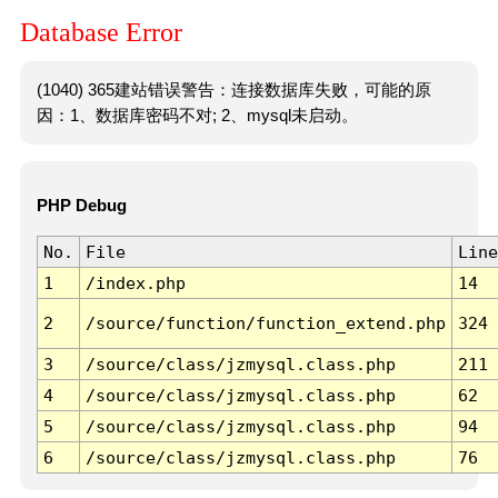
Database Error
(1040) 365建站错误警告：连接数据库失败，可能的原
因：1、数据库密码不对; 2、mysql未启动。
PHP Debug
No.
File
Line
1
/index.php
14
2
/source/function/function_extend.php
324
3
/source/class/jzmysql.class.php
211
4
/source/class/jzmysql.class.php
62
5
/source/class/jzmysql.class.php
94
6
/source/class/jzmysql.class.php
76