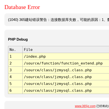
Database Error
(1040) 365建站错误警告：连接数据库失败，可能的原因：1、数
PHP Debug
No.
File
1
/index.php
2
/source/function/function_extend.php
3
/source/class/jzmysql.class.php
4
/source/class/jzmysql.class.php
5
/source/class/jzmysql.class.php
6
/source/class/jzmysql.class.php
www.365jz.com
已经将此