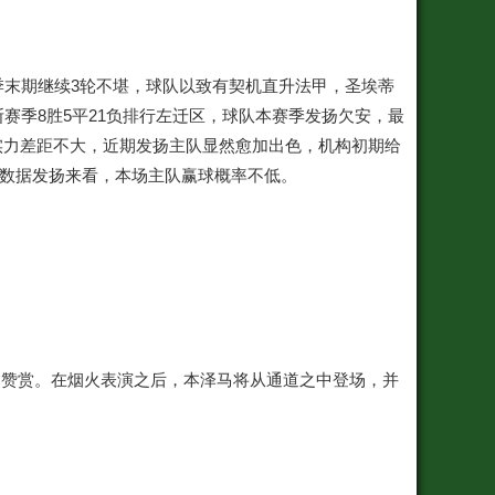
季末期继续3轮不堪，球队以致有契机直升法甲，圣埃蒂
斯赛季8胜5平21负排行左迁区，球队本赛季发扬欠安，最
实力差距不大，近期发扬主队显然愈加出色，机构初期给
虚数据发扬来看，本场主队赢球概率不低。
。
和赞赏。在烟火表演之后，本泽马将从通道之中登场，并