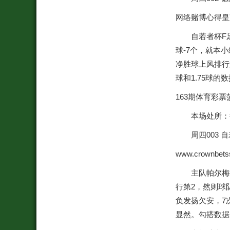
网络赌博心得皇冠
自若者杯F足临
球-7个，就本
净胜球上风排行
球和1.75球
163期体育彩
本场处所：德尔瓦多
周四003 自
www.crownbets
主队帕尔梅拉斯
行第2，然则球
负发扬欠安，7
显然。勾搭数据