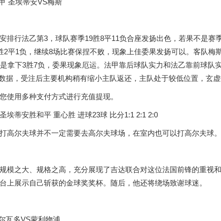
甲 圣埃蒂安VS梅斯
行法乙第3，球队赛季19胜8平11负合座发扬出色，若果不是赛
7胜2平1负，继续8场比赛保捏不败，现象上佳委果发扬可以。客队梅
只是拿下3胜7负，委果现象厄运。法甲靠后球队实力和法乙靠前球队
球的数据，受注后主要机构稍有缩小主队返还，主队处于较低位置，玄
您使用多种支付方式进行充值提现。
安胜和平 重心胜 进球23球 比分1:1 2:1 2:0
打高尔夫球并不一定需要去高尔夫球场，在室内也可以打高尔夫球
规模之大、规格之高，充分展现了吉达联合对这位法国前锋的重视
台上展示自己斩获的金球奖奖杯。随后，他还将绕场致谢球迷。
尔瓦多VS蒙利物浦