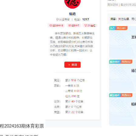
2024163期体育彩票