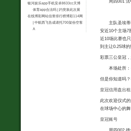
周四001 法
银河娱乐app手机安卓8633cc天博
体育app合法吗 | 趵突泉此次展
在线博彩网站信誉排行榜博彩114网
主队圣埃蒂安排
| 中航西飞告成请托700架份空客
A
安近10个主场
近10场比赛也
到主让0.25
彩票三公皇冠，
本场处所：圣埃蒂
但是你知道吗？
皇冠信用盘出租
此次欢迎仪式的
在球场中心的舞
皇冠账号
周四002 德