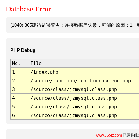
Database Error
(1040) 365建站错误警告：连接数据库失败，可能的原因：1、数
PHP Debug
No.
File
1
/index.php
2
/source/function/function_extend.php
3
/source/class/jzmysql.class.php
4
/source/class/jzmysql.class.php
5
/source/class/jzmysql.class.php
6
/source/class/jzmysql.class.php
www.365jz.com
已经将此