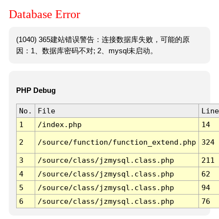
Database Error
(1040) 365建站错误警告：连接数据库失败，可能的原
因：1、数据库密码不对; 2、mysql未启动。
PHP Debug
No.
File
Line
1
/index.php
14
2
/source/function/function_extend.php
324
3
/source/class/jzmysql.class.php
211
4
/source/class/jzmysql.class.php
62
5
/source/class/jzmysql.class.php
94
6
/source/class/jzmysql.class.php
76