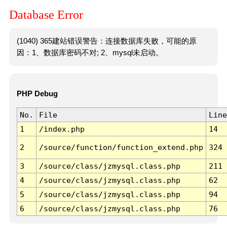
Database Error
(1040) 365建站错误警告：连接数据库失败，可能的原
因：1、数据库密码不对; 2、mysql未启动。
PHP Debug
No.
File
Line
1
/index.php
14
2
/source/function/function_extend.php
324
3
/source/class/jzmysql.class.php
211
4
/source/class/jzmysql.class.php
62
5
/source/class/jzmysql.class.php
94
6
/source/class/jzmysql.class.php
76