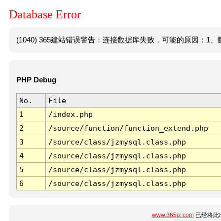
Database Error
(1040) 365建站错误警告：连接数据库失败，可能的原因：1、数
PHP Debug
No.
File
1
/index.php
2
/source/function/function_extend.php
3
/source/class/jzmysql.class.php
4
/source/class/jzmysql.class.php
5
/source/class/jzmysql.class.php
6
/source/class/jzmysql.class.php
www.365jz.com
已经将此