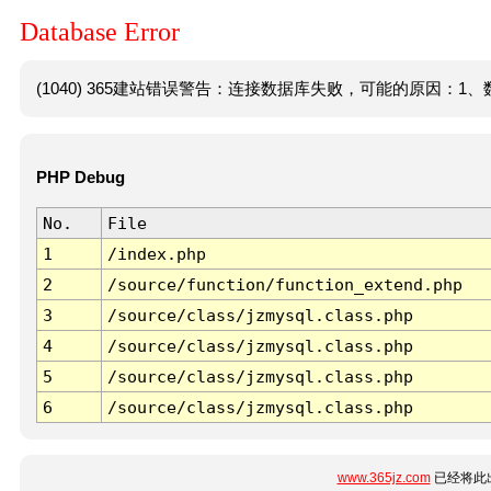
Database Error
(1040) 365建站错误警告：连接数据库失败，可能的原因：1、数
PHP Debug
No.
File
1
/index.php
2
/source/function/function_extend.php
3
/source/class/jzmysql.class.php
4
/source/class/jzmysql.class.php
5
/source/class/jzmysql.class.php
6
/source/class/jzmysql.class.php
www.365jz.com
已经将此