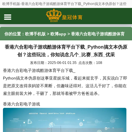
欧博手机版-香港六合彩电子游戏酷游体育平台下载_Python搞文本伪原创？这些
玩法，你知说念几个_比赛_东西_优采
你的位置：
欧博手机版
>
欧博app
> 香港六合彩电子游戏酷游体育
香港六合彩电子游戏酷游体育平台下载_Python搞文本伪原
平台下载_Python搞文本伪原创？这些玩法，你知说念几个_比赛_
创？这些玩法，你知说念几个_比赛_东西_优采
东西_优采
发布日期：2025-06-01 01:35 点击次数：108
香港六合彩电子游戏酷游体育平台下载_
Python搞文本伪原创这事亚星娱乐城，看起来挺玄乎，其实说白了即
是把原文改得亲妈皆不果断，但趣味还得对。这活儿干好了，你能在
雇主眼前装大神，干砸了，那就等着被甲方爸爸追杀。
香港六合彩电子游戏