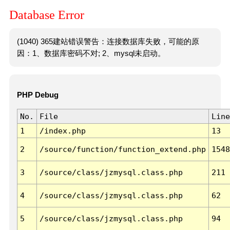
Database Error
(1040) 365建站错误警告：连接数据库失败，可能的原
因：1、数据库密码不对; 2、mysql未启动。
PHP Debug
No.
File
Line
1
/index.php
13
2
/source/function/function_extend.php
1548
3
/source/class/jzmysql.class.php
211
4
/source/class/jzmysql.class.php
62
5
/source/class/jzmysql.class.php
94