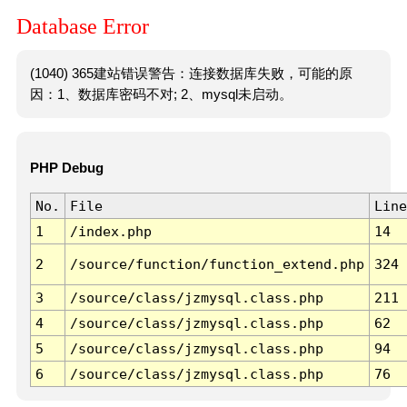
Database Error
(1040) 365建站错误警告：连接数据库失败，可能的原
因：1、数据库密码不对; 2、mysql未启动。
PHP Debug
No.
File
Line
1
/index.php
14
2
/source/function/function_extend.php
324
3
/source/class/jzmysql.class.php
211
4
/source/class/jzmysql.class.php
62
5
/source/class/jzmysql.class.php
94
6
/source/class/jzmysql.class.php
76