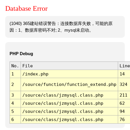
Database Error
(1040) 365建站错误警告：连接数据库失败，可能的原
因：1、数据库密码不对; 2、mysql未启动。
PHP Debug
No.
File
Line
1
/index.php
14
2
/source/function/function_extend.php
324
3
/source/class/jzmysql.class.php
211
4
/source/class/jzmysql.class.php
62
5
/source/class/jzmysql.class.php
94
6
/source/class/jzmysql.class.php
76