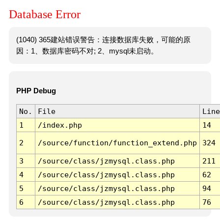
Database Error
(1040) 365建站错误警告：连接数据库失败，可能的原
因：1、数据库密码不对; 2、mysql未启动。
PHP Debug
No.
File
Line
1
/index.php
14
2
/source/function/function_extend.php
324
3
/source/class/jzmysql.class.php
211
4
/source/class/jzmysql.class.php
62
5
/source/class/jzmysql.class.php
94
6
/source/class/jzmysql.class.php
76