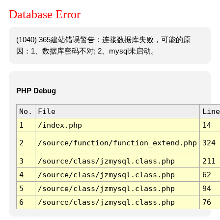
Database Error
(1040) 365建站错误警告：连接数据库失败，可能的原
因：1、数据库密码不对; 2、mysql未启动。
PHP Debug
No.
File
Line
1
/index.php
14
2
/source/function/function_extend.php
324
3
/source/class/jzmysql.class.php
211
4
/source/class/jzmysql.class.php
62
5
/source/class/jzmysql.class.php
94
6
/source/class/jzmysql.class.php
76