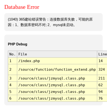
Database Error
(1040) 365建站错误警告：连接数据库失败，可能的原
因：1、数据库密码不对; 2、mysql未启动。
PHP Debug
No.
File
Line
1
/index.php
14
2
/source/function/function_extend.php
324
3
/source/class/jzmysql.class.php
211
4
/source/class/jzmysql.class.php
62
5
/source/class/jzmysql.class.php
94
6
/source/class/jzmysql.class.php
76