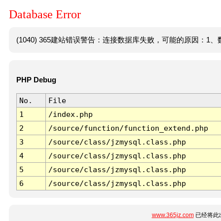
Database Error
(1040) 365建站错误警告：连接数据库失败，可能的原因：1、数
PHP Debug
No.
File
1
/index.php
2
/source/function/function_extend.php
3
/source/class/jzmysql.class.php
4
/source/class/jzmysql.class.php
5
/source/class/jzmysql.class.php
6
/source/class/jzmysql.class.php
www.365jz.com
已经将此