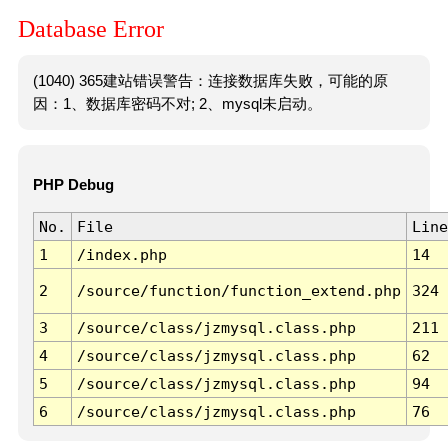
Database Error
(1040) 365建站错误警告：连接数据库失败，可能的原
因：1、数据库密码不对; 2、mysql未启动。
PHP Debug
No.
File
Line
1
/index.php
14
2
/source/function/function_extend.php
324
3
/source/class/jzmysql.class.php
211
4
/source/class/jzmysql.class.php
62
5
/source/class/jzmysql.class.php
94
6
/source/class/jzmysql.class.php
76