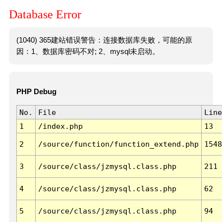
Database Error
(1040) 365建站错误警告：连接数据库失败，可能的原
因：1、数据库密码不对; 2、mysql未启动。
PHP Debug
No.
File
Line
1
/index.php
13
2
/source/function/function_extend.php
1548
3
/source/class/jzmysql.class.php
211
4
/source/class/jzmysql.class.php
62
5
/source/class/jzmysql.class.php
94