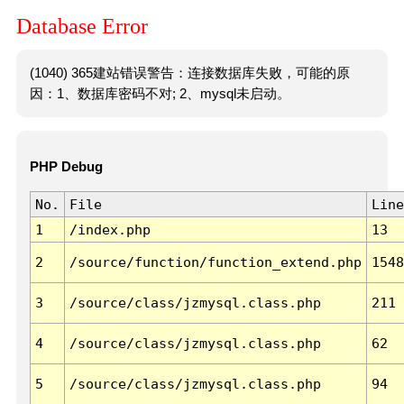
Database Error
(1040) 365建站错误警告：连接数据库失败，可能的原
因：1、数据库密码不对; 2、mysql未启动。
PHP Debug
No.
File
Line
1
/index.php
13
2
/source/function/function_extend.php
1548
3
/source/class/jzmysql.class.php
211
4
/source/class/jzmysql.class.php
62
5
/source/class/jzmysql.class.php
94