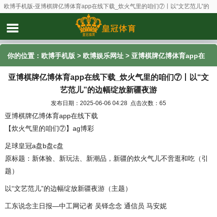
欧博手机版-亚博棋牌亿博体育app在线下载_炊火气里的咱们⑦丨以“文艺范儿”的
边幅绽放新疆夜游
你的位置：
欧博手机版
>
欧博娱乐网址
> 亚博棋牌亿博体育app在
亚博棋牌亿博体育app在线下载_炊火气里的咱们⑦丨以“文
线下载_炊火气里的咱们⑦丨以“文艺范儿”的边幅绽放新疆夜游
艺范儿”的边幅绽放新疆夜游
发布日期：2025-06-06 04:28 点击次数：65
亚博棋牌亿博体育app在线下载
【炊火气里的咱们⑦】ag博彩
足球皇冠a盘b盘c盘
原标题：新体验、新玩法、新潮品，新疆的炊火气儿不啻逛和吃（引
题）
以“文艺范儿”的边幅绽放新疆夜游（主题）
工东说念主日报—中工网记者 吴铎念念 通信员 马安妮