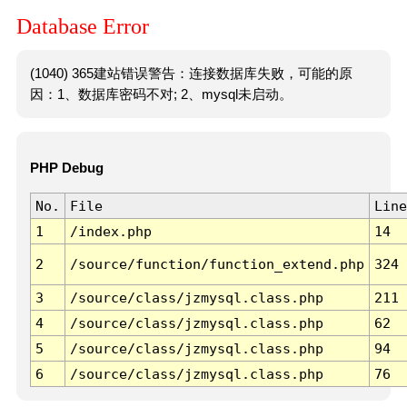
Database Error
(1040) 365建站错误警告：连接数据库失败，可能的原
因：1、数据库密码不对; 2、mysql未启动。
PHP Debug
No.
File
Line
1
/index.php
14
2
/source/function/function_extend.php
324
3
/source/class/jzmysql.class.php
211
4
/source/class/jzmysql.class.php
62
5
/source/class/jzmysql.class.php
94
6
/source/class/jzmysql.class.php
76