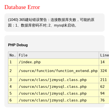
Database Error
(1040) 365建站错误警告：连接数据库失败，可能的原
因：1、数据库密码不对; 2、mysql未启动。
PHP Debug
No.
File
Line
1
/index.php
14
2
/source/function/function_extend.php
324
3
/source/class/jzmysql.class.php
211
4
/source/class/jzmysql.class.php
62
5
/source/class/jzmysql.class.php
94
6
/source/class/jzmysql.class.php
76